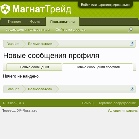
Войти или зарегистрироваться
Главная
Форум
Пользователи
Выдающиеся пользователи
Сейчас на форуме
Недавняя активность
Новые сообщения профиля
Главная
Пользователи
Новые сообщения профиля
Новые сообщения
Новые сообщения профиля
Ничего не найдено.
Главная
Пользователи
Russian (RU)
Помощь
Торговое оборудование
Перевод:
XF-Russia.ru
Условия и правила