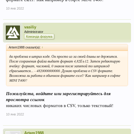
10 янв 2022
vasiliy
Administrator
Команда форума
Artem1988 сказал(а):
↑
да проблема в штрих коде. Он просто из за своей длины не держится.
После сохранения файла выдает формат 4,82Е+12. Затем редактирую
ячейку: формат, числовой, 0 знаков после запятой то штрихкод
сбрасывается... - 4820000000000. Думаю проблема в CSV формате.
Возможна ли работа в обычном формате excel? Как например в софте
MINI T400?
Пожалуйста, войдите или зарегистрируйтесь для
просмотра ссылок
никаких числовых форматов в CSV, только текстовый!
10 янв 2022
Artem1988