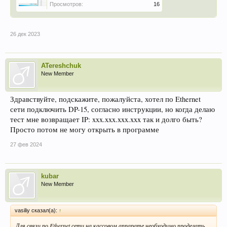
Просмотров:
16
26 дек 2023
ATereshchuk
New Member
Здравствуйте, подскажите, пожалуйста, хотел по Ethernet
сети подключить DP-15, согласно инструкции, но когда делаю
тест мне возвращает IP: xxx.xxx.xxx.xxx так и долго быть?
Просто потом не могу открыть в программе
27 фев 2024
kubar
New Member
vasiliy сказал(а):
↑
Для связи по Ethernet сети на кассовом аппарате необходимо проделать