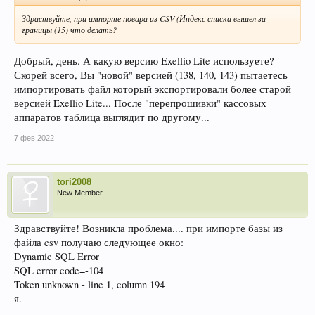
Здраствуйте, при импорте повара из CSV (Индекс списка вышел за
границы (15) что делать?
Добрый, день. А какую версию Exellio Lite используете?
Скорей всего, Вы "новой" версией (138, 140, 143) пытаетесь
импортировать файл который экспортировали более старой
версией Exellio Lite... После "перепрошивки" кассовых
аппаратов таблица выглядит по другому...
7 фев 2022
tori2008
New Member
Здравствуйте! Возникла проблема.... при импорте базы из
файла csv получаю следующее окно:
Dynamic SQL Error
SQL error code=-104
Token unknown - line 1, column 194
я.