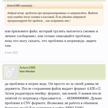
Artem1988 сказал(а):
↑
добрый вечер. проблема при программировании со штрихкодом. Выдает
кучу ошибок после заливки в кассовый. Если удалить штрихкод
программирует без проблем... как исправить это?
или приложите файл, который грузить пытаетесь (можно в
личное сообщение), или точнее описывайте проблему.
пока что могу сказать, что проблема в штрихкоде, ищите
там.
6 янв 2022
Artem1988
New Member
да проблема в штрих коде. Он просто из за своей длины не
держится. После сохранения файла выдает формат 4,82Е+12.
Затем редактирую ячейку: формат, числовой, 0 знаков после
запятой то штрихкод сбрасывается... - 4820000000000. Думаю
проблема в CSV формате. Возможна ли работа в обычном
формате excel? Как например в софте MINI T400?