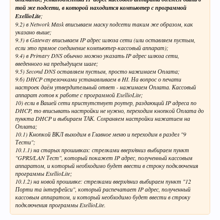
той же подсети, в которой находится компьютер с программой
ExellioLite
;
9.2) в Network Mask вписываем маску подсети таким же образом, как
указано выше;
9.3) в Gateway вписываем IP адрес шлюза сети (или оставляем пустым,
если это прямое соединение компьютер-кассовый аппарат);
9.4) в Primary DNS обычно можно указать IP адрес шлюза сети,
введенного на предыдущем шаге;
9.5) Second DNS оставляем пустым, просто нажимаем Оплата;
9.6) DHCP стрелочками устанавливаем в HI. На вопрос о печати
настроек даём утвердительный ответ - нажимаем Оплата. Кассовый
аппарат готов к работе с программой ExellioLite;
10) если в Вашей сети пристутствует роутер, раздающий IP адреса по
DHCP, то вписывать настройки не нужно, переходим кнопкой Оплата до
пункта DHCP и выбираем ТАК. Сохраняем настройки нажатием на
Оплата;
10.1) Кнопкой ВКЛ выходим в Главное меню и переходим в раздел "9
Тести";
10.1.1) на старых прошивках: стрелками вверх/вниз выбираем пункт
"GPRS/LAN Тест", который покажет IP адрес, полученный кассовым
аппаратом, и который необходимо будет ввести в строку подключения
программы ExellioLite;
10.1.2) на новой прошивке: стрелками вверх/вниз выбираем пункт "12
Порти та інтерфейси", который распечатает IP адрес, полученный
кассовым аппаратом, и который необходимо будет ввести в строку
подключения программы ExellioLite.