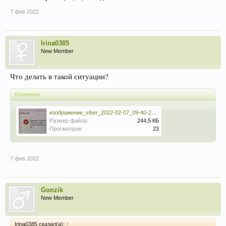
7 фев 2022
Irina0385
New Member
Что делать в такой ситуации?
Вложения:
изображение_viber_2022-02-07_09-40-20-839.jpg
Размер файла:
244,5 КБ
Просмотров:
23
7 фев 2022
Gonzik
New Member
Irina0385 сказал(а):
↑