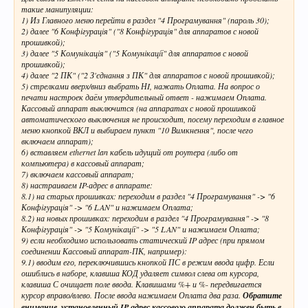
такие манипуляции:
1) Из Главного меню перейти в раздел "4 Програмування" (пароль 30);
2) далее "6 Конфiгурацiя" ("8 Конфiгурацiя" для аппаратов с новой
прошивкой);
3) далее "5 Комунiкацiя" ("5 Комунiкацiї" для аппаратов с новой
прошивкой);
4) далее "2 ПК" ("2 З'єднання з ПК" для аппаратов с новой прошивкой);
5) стрелками вверх/вниз выбрать НI, нажать Оплата. На вопрос о
печати настроек даём утвердительный ответ - нажимаем Оплата.
Кассовый аппарат выключится (на аппаратах с новой прошивкой
автоматического выключения не происходит, посему переходим в главное
меню кнопкой ВКЛ и выбираем пункт "10 Вимкнення", после чего
включаем аппарат);
6) вставляем ethernet lan кабель идущий от роутера (либо от
компьютера) в кассовый аппарат;
7) включаем кассовый аппарат;
8) настраиваем IP-адрес в аппарате:
8.1) на старых прошивках: переходим в раздел "4 Програмування" -> "6
Конфiгурацiя" -> "6 LAN" и нажимаем Оплата;
8.2) на новых прошивках: переходим в раздел "4 Програмування" -> "8
Конфiгурацiя" -> "5 Комунікацiї" -> "5 LAN" и нажимаем Оплата;
9) если необходимо использовать статический IP адрес (при прямом
соединении Кассовый аппарат-ПК, например):
9.1) вводим его, переключившись кнопкой ПС в режим ввода цифр. Если
ошиблись в наборе, клавиша КОД удаляет символ слева от курсора,
клавиша С очищает поле ввода. Клавишами %+ и %- передвигается
курсор вправо/влево. После ввода нажимаем Оплата два раза.
Обратите
внимание, установленный IP адрес кассового аппарата должен быть в