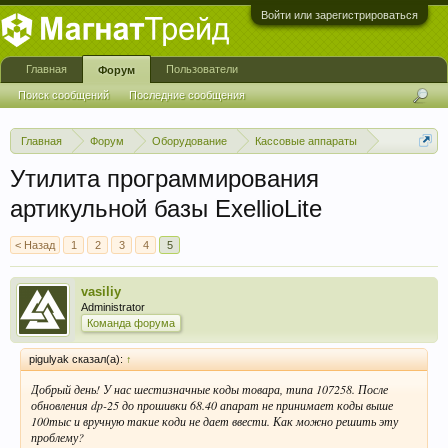
Войти или зарегистрироваться
Главная
Пользователи
Форум
Поиск сообщений
Последние сообщения
Главная
Форум
Оборудование
Кассовые аппараты
Кассовые аппараты Exellio
Утилита программирования
артикульной базы ExellioLite
< Назад
1
2
3
4
5
vasiliy
Administrator
Команда форума
pigulyak сказал(а):
↑
Добрый день! У нас шестизначные коды товара, типа 107258. После
обновления dp-25 до прошивки 68.40 апарат не принимает коды выше
100тыс и вручную такие коди не дает ввести. Как можно решить эту
проблему?