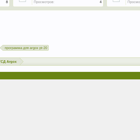
8
Просмотров:
4
Просмо
программа для argox pt-20
ТСД Argox