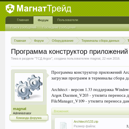
Главная
Пользователи
Форум
Поиск сообщений
Последние сообщения
Главная
Форум
Оборудование
Терминалы сбора данных
Программа конструктор приложений
Тема в разделе "
ТСД Argox
", создана пользователем
magnat
,
22 ноя 2016
.
Программа конструктор приложений Arch
загрузки программ в терминалы сбора да
Architect - версия 1.33 поддержка Windows 1
Argox Daemon_V203 - утилита переноса дан
FileManager_V109 - утилита переноса данны
magnat
Вложения:
Administrator
Команда форума
ArchitectV133.zip
Размер файла:
3