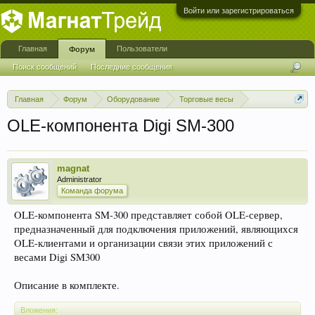
Войти или зарегистрироваться
Главная
Пользователи
Форум
Поиск сообщений
Последние сообщения
Главная
Форум
Оборудование
Торговые весы
Весы DIGI
OLE-компонента Digi SM-300
magnat
Administrator
Команда форума
OLE-компонента SM-300 представляет собой OLE-сервер,
предназначенный для подключения приложений, являющихся
OLE-клиентами и организации связи этих приложений с
весами Digi SM300
Описание в комплекте.
Вложения: