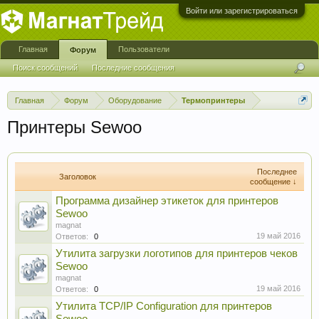
Войти или зарегистрироваться
Главная
Пользователи
Форум
Поиск сообщений
Последние сообщения
Главная
Форум
Оборудование
Термопринтеры
Принтеры Sewoo
Последнее
Заголовок
сообщение ↓
Программа дизайнер этикеток для принтеров
Sewoo
magnat
19 май 2016
Ответов:
0
Утилита загрузки логотипов для принтеров чеков
Sewoo
magnat
19 май 2016
Ответов:
0
Утилита TCP/IP Configuration для принтеров